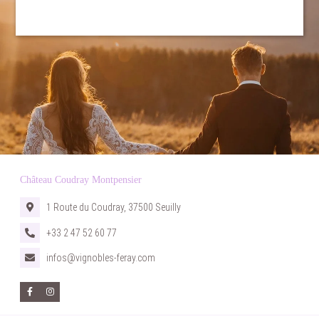
ACCUEIL
Château Coudray Montpensier
HÉBERGEMENTS
MARIAGES
1 Route du Coudray, 37500 Seuilly
SÉMINAIRES D'ENTREPRIS
+33 2 47 52 60 77
ÉVÈNEMENTS PRIVÉS
infos@vignobles-feray.com
CONTACT & ACCÈS
GALERIE PHOTOS
HISTOIRE DU CHÂTEAU